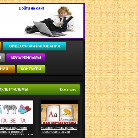
Войти на сайт
ВИДЕОУРОКИ РИСОВАНИЯ
Ы
МУЛЬТФИЛЬМЫ
ЕНИЯ
КОНТАКТЫ
МУЛЬТФИЛЬМЫ
Все видео
тодика обучения
Учимся читать буквы и
ению в игровой
произносить звуки
орме. РЕБУС-МЕТОД