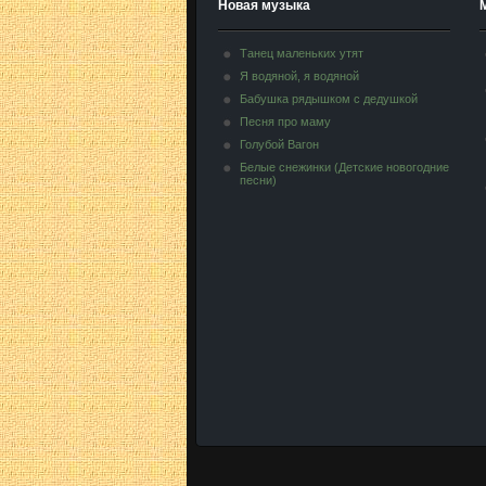
Новая музыка
Танец маленьких утят
Я водяной, я водяной
Бабушка рядышком с дедушкой
Песня про маму
Голубой Вагон
Белые снежинки (Детские новогодние
песни)