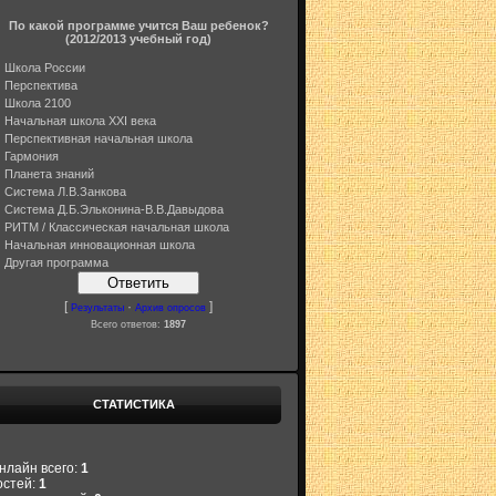
По какой программе учится Ваш ребенок?
(2012/2013 учебный год)
Школа России
Перспектива
Школа 2100
Начальная школа XXI века
Перспективная начальная школа
Гармония
Планета знаний
Система Л.В.Занкова
Система Д.Б.Эльконина-В.В.Давыдова
РИТМ / Классическая начальная школа
Начальная инновационная школа
Другая программа
[
·
]
Результаты
Архив опросов
Всего ответов:
1897
СТАТИСТИКА
нлайн всего:
1
остей:
1