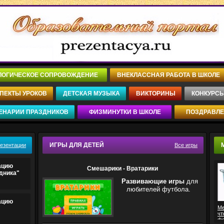
ЛОГИЧЕСКОЕ СОПРОВОЖДЕНИЕ
ВНЕКЛАССНАЯ РАБОТА В ШКОЛЕ
ПЕКТЫ УРОКОВ
ДЕТСКАЯ МУЗЫКА
ВИКТОРИНЫ
КОНКУРС
ЕНАРИИ ПРАЗДНИКОВ
ФИЗМИНУТКИ В ШКОЛЕ
ПОЗДРАВЛ
ИГРЫ ДЛЯ ДЕТЕЙ
резентации
Все игры
ацию
Смешарики - Вратарики
дника"
Развивающие игры
для
любителей футбола.
ацию
Ме
чт
ф