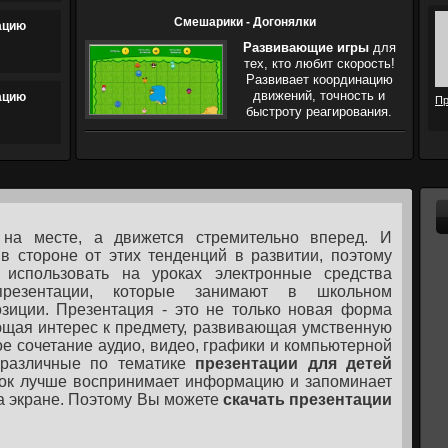
Смешарики - Догонялки
ацию
Развивающие игры
для
тех, кто любит скорость!
Развивает координацию
движений, точность и
ацию
Пр
быстроту реагирования.
на месте, а движется стремительно вперед. И
в стороне от этих тенденций в развитии, поэтому
использовать на уроках электронные средства
презентации, которые занимают в школьном
зиции. Презентация - это не только новая форма
щая интерес к предмету, развивающая умственную
ое сочетание аудио, видео, графики и компьютерной
 различные по тематике
презентации для детей
нок лучше воспринимает информацию и запоминает
 на экране. Поэтому Вы можете
скачать презентации